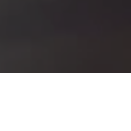
PEOPLE FOR YOU
Nábor/ recruitment
Najdeme vám vhodné uchazeče na vámi 